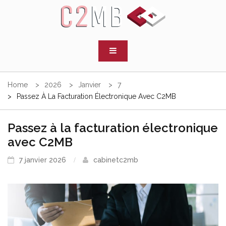
Skip
to
C2MB
content
Cabinet d'experts comptables
Home
2026
Janvier
7
Passez À La Facturation Électronique Avec C2MB
Passez à la facturation électronique
avec C2MB
7 janvier 2026
cabinetc2mb