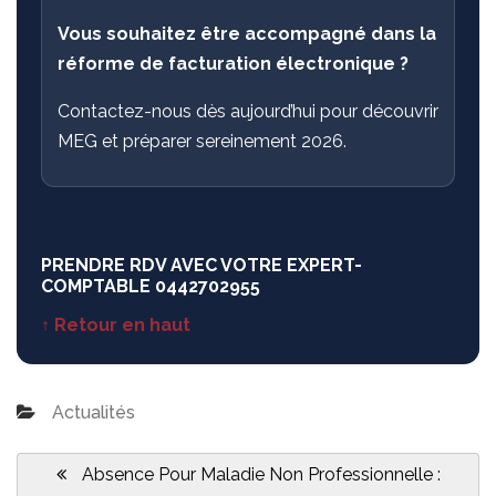
Vous souhaitez être accompagné dans la
réforme de facturation électronique ?
Contactez-nous dès aujourd’hui pour découvrir
MEG et préparer sereinement 2026.
PRENDRE RDV AVEC VOTRE EXPERT-
COMPTABLE
0442702955
↑ Retour en haut
Actualités
Navigation
de
Previous
Absence Pour Maladie Non Professionnelle :
l’article