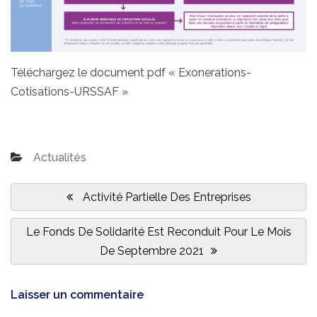
Téléchargez le document pdf « Exonerations-
Cotisations-URSSAF »
Actualités
Navigation
de
Previous
Activité Partielle Des Entreprises
l’article
Post:
Next
Le Fonds De Solidarité Est Reconduit Pour Le Mois
Post:
De Septembre 2021
Laisser un commentaire