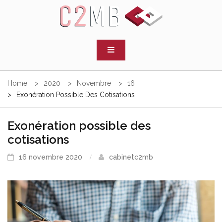
Skip
to
C2MB
content
Cabinet d'experts comptables
Home
2020
Novembre
16
Exonération Possible Des Cotisations
Exonération possible des
cotisations
16 novembre 2020
cabinetc2mb